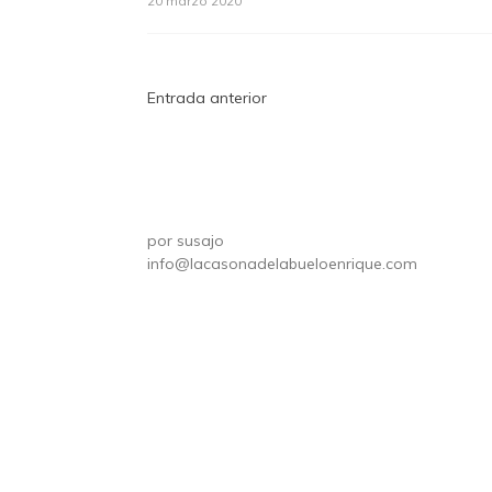
20 marzo 2020
Navegación
Entrada anterior
de
entradas
por
susajo
info@lacasonadelabueloenrique.com