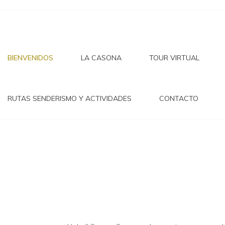
LA 
Saltar
al
contenido
BIENVENIDOS
LA CASONA
TOUR VIRTUAL
ABUE
RUTAS SENDERISMO Y ACTIVIDADES
CONTACTO