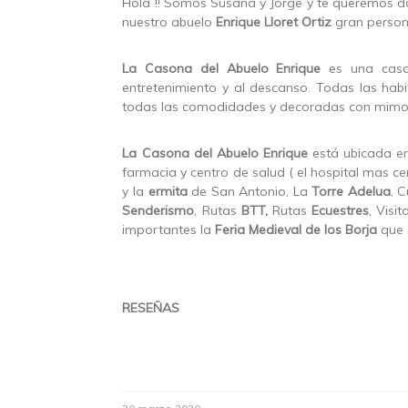
Hola !! Somos Susana y Jorge y te queremos da
nuestro abuelo
Enrique Lloret Ortiz
gran person
La Casona del Abuelo Enrique
es una casa
entretenimiento y al descanso. Todas las hab
todas las comodidades y decoradas con mimo, p
La Casona del Abuelo Enrique
está ubicada en
farmacia y centro de salud ( el hospital mas ce
y la
ermita
de San Antonio, La
Torre Adelua
, 
Senderismo
, Rutas
BTT,
Rutas
Ecuestres
, Visi
importantes la
Feria Medieval de los Borja
que s
RESEÑAS