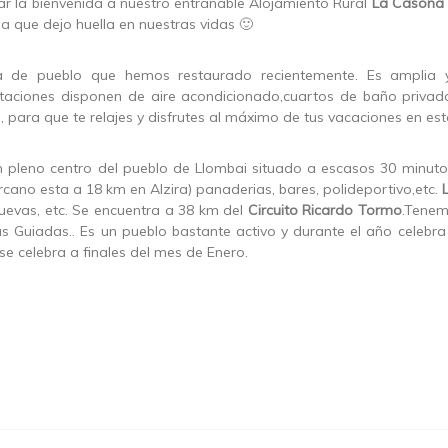
r la bienvenida a nuestro entrañable Alojamiento Rural
La Casona 
a que dejo huella en nuestras vidas 🙂
 de pueblo que hemos restaurado recientemente. Es amplia 
itaciones disponen de aire acondicionado,cuartos de baño priva
ara que te relajes y disfrutes al máximo de tus vacaciones en est
 pleno centro del pueblo de Llombai situado a escasos 30 minutos 
rcano esta a 18 km en Alzira) panaderias, bares, polideportivo,etc.
Cuevas, etc. Se encuentra a 38 km del
Circuito Ricardo Tormo
.Tenem
tas Guiadas.. Es un pueblo bastante activo y durante el año celebr
e celebra a finales del mes de Enero.