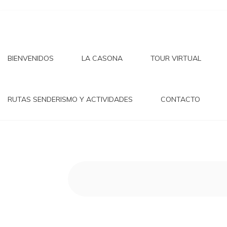
LA 
Saltar
al
contenido
BIENVENIDOS
LA CASONA
TOUR VIRTUAL
ABUE
RUTAS SENDERISMO Y ACTIVIDADES
CONTACTO